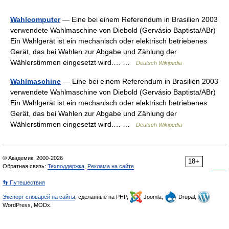
Wahlcomputer
— Eine bei einem Referendum in Brasilien 2003
verwendete Wahlmaschine von Diebold (Gervásio Baptista/ABr)
Ein Wahlgerät ist ein mechanisch oder elektrisch betriebenes
Gerät, das bei Wahlen zur Abgabe und Zählung der
Wählerstimmen eingesetzt wird.… …
Deutsch Wikipedia
Wahlmaschine
— Eine bei einem Referendum in Brasilien 2003
verwendete Wahlmaschine von Diebold (Gervásio Baptista/ABr)
Ein Wahlgerät ist ein mechanisch oder elektrisch betriebenes
Gerät, das bei Wahlen zur Abgabe und Zählung der
Wählerstimmen eingesetzt wird.… …
Deutsch Wikipedia
© Академик, 2000-2026
18+
Обратная связь:
Техподдержка
,
Реклама на сайте
👣 Путешествия
Экспорт словарей на сайты
, сделанные на PHP,
Joomla,
Drupal,
WordPress, MODx.