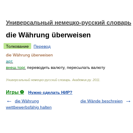
Универсальный немецко-русский словарь
die Währung überweisen
Толкование
Перевод
die Währung überweisen
арт.
внеш.торг.
переводить валюту, пересылать валюту
Универсальный немецко-русский словарь
.
Академик.ру
.
2011
.
Игры ⚽
Нужно сделать НИР?
die Währung
die Wände beschreien
wettbewerbsfähig halten